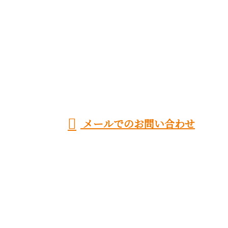
お電話でのお問い合わせ
096-321-6069
熊本市などでサイディ
ング工事をはじめ外
受付／8:00～17:00
メールでのお問い合わせ
壁工事・屋根工事の業者をお探しなら株式会社大陽へ
ホーム
業務案内
採用情報
スタッフ紹介